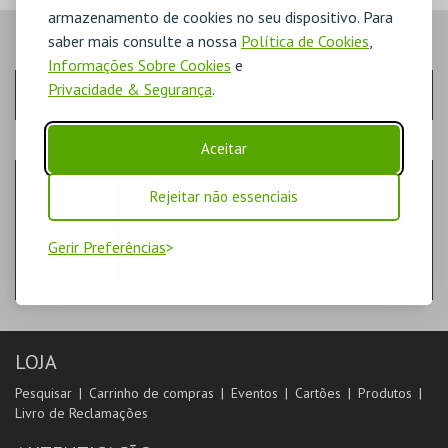
armazenamento de cookies no seu dispositivo. Para
saber mais consulte a nossa
Política de Cookies
,
PASSO
- QUANTIDADE
Informações Sobre Cookies
e
Privacidade & Segurança
.
Escolha a quantidade e os produtos desejados
PASSO
- PRODUTO
Aceitar
VOUCHER DE ESTACIONAMENTO PARQUE
Rejeitar não essenciais
JOÃO DE DEUS
DIVERSOS
Gerir Preferências
CÂMARA MUNICIPAL DE SÃO JOÃO DA
MADEIRA
LOJA
Pesquisar
Carrinho de compras
Eventos
Cartões
Produtos
Livro de Reclamações