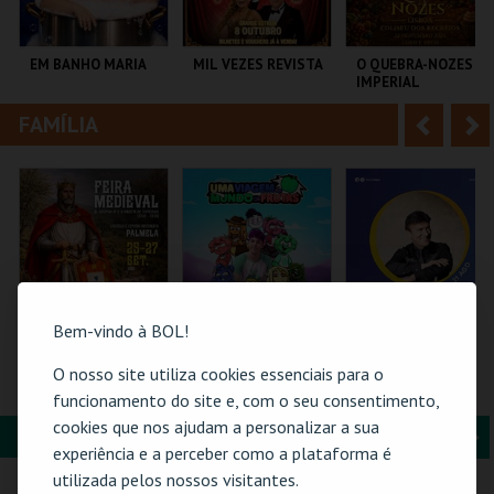
i
n
o
t
EM BANHO MARIA
MIL VEZES REVISTA
O QUEBRA-NOZES |
IMPERIAL
r
e
HERITAGE BALLET |
CLASSIC STAGE
FAMÍLIA
A
S
C CULTURAL
TEATRO POLITEAMA
COLISEU DE LISBOA
ANTÓNIO ALEIXO
n
e
t
g
MAIS INFO
MAIS INFO
MAIS INFO
e
u
COMPRAR
COMPRAR
COMPRAR
r
i
i
n
Bem-vindo à BOL!
o
t
O nosso site utiliza cookies essenciais para o
FEIRA MEDIEVAL DE
TORAJO | UMA
21-AGOSTO |
PALMELA 2026
VIAGEM AO MUNDO
FATACIL"26
funcionamento do site e, com o seu consentimento,
r
e
DAS FRUTAS
cookies que nos ajudam a personalizar a sua
FORMAÇÃO & EDUCAÇÃO
A
S
CASTELO E CENTRO
COLISEU DE LISBOA
PARQ. FEIRAS E
experiência e a perceber como a plataforma é
HIST.
EXPOSIÇÕES
n
e
utilizada pelos nossos visitantes.