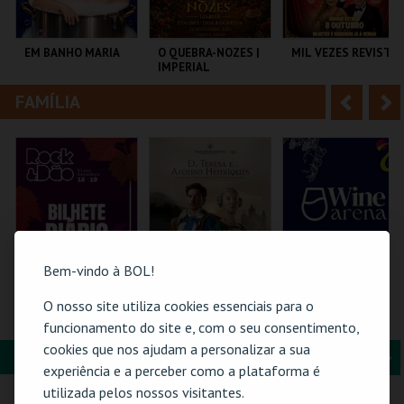
i
n
o
t
EM BANHO MARIA
O QUEBRA-NOZES |
MIL VEZES REVISTA
IMPERIAL
r
e
HERITAGE BALLET |
CLASSIC STAGE
FAMÍLIA
A
S
C CULTURAL
COLISEU DE LISBOA
TEATRO POLITEAMA
ANTÓNIO ALEIXO
n
e
t
g
MAIS INFO
MAIS INFO
MAIS INFO
e
u
COMPRAR
COMPRAR
COMPRAR
r
i
i
n
Bem-vindo à BOL!
o
t
O nosso site utiliza cookies essenciais para o
ROCK & DÃO | 19
PULSEIRA DE
WINE ARENA 2026 |
SETEMBRO
ACESSO | VIAGEM
DIÁRIO
funcionamento do site e, com o seu consentimento,
r
e
MEDIEVAL EM
cookies que nos ajudam a personalizar a sua
TERRA DE SANTA
FORMAÇÃO & EDUCAÇÃO
A
S
MARIA 2026
VISEU
SANTA MARIA DA
PÓVOA ARENA.
experiência e a perceber como a plataforma é
FEIRA
n
e
utilizada pelos nossos visitantes.