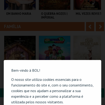
i
n
o
t
EM BANHO MARIA
O QUEBRA-NOZES |
MIL VEZES REVISTA
IMPERIAL
r
e
HERITAGE BALLET |
CLASSIC STAGE
FAMÍLIA
A
S
C CULTURAL
COLISEU DE LISBOA
TEATRO POLITEAMA
ANTÓNIO ALEIXO
n
e
t
g
MAIS INFO
MAIS INFO
MAIS INFO
e
u
COMPRAR
COMPRAR
COMPRAR
r
i
i
n
Bem-vindo à BOL!
o
t
O nosso site utiliza cookies essenciais para o
ERA UMA VEZ… D.
TORAJO | UMA
MERCADO
TERESA
VIAGEM AO MUNDO
MEDIEVAL | DIAS
funcionamento do site e, com o seu consentimento,
r
e
DAS FRUTAS
MEDIEVAIS EM
cookies que nos ajudam a personalizar a sua
CASTRO MARIM
FORMAÇÃO & EDUCAÇÃO
A
S
2026
SANTA MARIA DA
COLISEU DE LISBOA
VILA DE CASTRO
experiência e a perceber como a plataforma é
FEIRA
MARIM
n
e
utilizada pelos nossos visitantes.