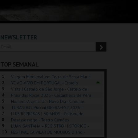
NEWSLETTER
TOP SEMANAL
1
Viagem Medieval em Terra de Santa Maria
2
2026 - Santa Maria da Feira
YE AO VIVO EM PORTUGAL - Estádio
3
Algarve
Visita | Castelo de São Jorge - Castelo de
4
São Jorge
Praia das Rocas 2026 - Castanheira de Pêra
5
Homem-Aranha: Um Novo Dia - Cinemas
6
Cinemax Penafiel
TURANDOT Puccini OPERAFEST 2026 -
REK, O MUSICAL
EXPOSIÇÕES |
PIZZA MAN OEIRAS
PÉR
7
Convento da Cartuxa
LUÍS REPRESAS | 50 ANOS - Coliseu de
EXHIBITIONS 2026
DE 
8
Lisboa
Desassossego - Teatro Camões
9
LUAN SANTANA – REGISTRO HISTÓRICO -
GUSPARK
MUSEU DO ORIENTE.
TAGUSPARK
CAS
10
Estádio da Luz
FESTIVAL CA VILAR DE MOUROS Diário -