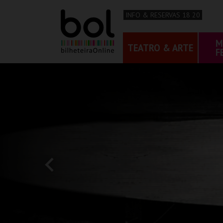
INFO & RESERVAS 18 20
M
TEATRO & ARTE
F