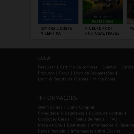
IA 29
10º TRAIL COSTA
FIA EURO RX OF
P
NTERNATIONAL
VICENTINA
PORTUGAL | PASSE
ASTERS FUTSAL
3 DIAS
026 - SL BENFICA
S FC JIMBEE CAR
ORTIMÃO ARENA
SANTIAGO DO
CIRCUITO DE
PA
CACÉM E SINES
LOUSADA
OR
LOJA
MAIS INFO
MAIS INFO
MAIS INFO
Pesquisar
Carrinho de compras
Eventos
Cartõe
Produtos
Packs
Livro de Reclamações
Login & Registo de Clientes
Minha Conta
COMPRAR
INSCREVER
COMPRAR
INFORMAÇÕES
Quem Somos
Como Comprar
Privacidade & Segurança
Política de Cookies
Condições Gerais
Pontos de Venda
FAQ
Mapa de Site
Estatísticas
Informações & Reserva
Dados Pessoais
Informações sobre Cookies