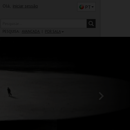
Olá,
iniciar sessão
PT
PESQUISA:
AVANÇADA
POR SALA
DISTRITO
SALA