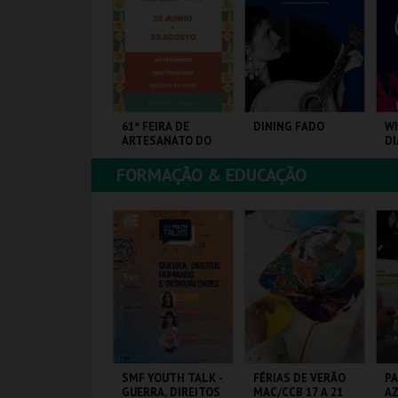
COMPRAR
COMPRAR
COMPRAR
 GRANDE
61ª FEIRA DE
DINING FADO
WI
ORNEIO - PELO
ARTESANATO DO
DI
RONO
ESTORIL
ORTUCALENSE
FORMAÇÃO & EDUCAÇÃO
ANTA MARIA DA
FIARTIL
SINA THE HOUSE OF
PÓ
EIRA
FADO
MAIS INFO
MAIS INFO
MAIS INFO
COMPRAR
COMPRAR
COMPRAR
AÚDE EM PALCO -
SMF YOUTH TALK -
FÉRIAS DE VERÃO
PA
IÊNCIA E
GUERRA, DIREITOS
MAC/CCB 17 A 21
AZ