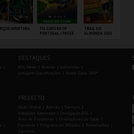
r
i
i
n
o
t
ARQUE AVENTURA
FIA EURO RX OF
TRAIL DO
SA
PORTUGAL | PASSE
ALMONDA 2026
A 
r
e
VIP 2 DIAS
SA
PE
RQUE
CIRCUITO DE
SERRA DE AIRE
ML
NITOLÓGICO
LOUSADA
AN
DESTAQUES
MAIS INFO
MAIS INFO
MAIS INFO
s
BOL News
Noticias
Entrevistas
Listagem Classificações
Visitar Salas 360º
COMPRAR
COMPRAR
INSCREVER
PROJECTO
Visão Global
Adesão
Serviços
Entidades Aderentes
Divulgação BOL
Área de Produtores
Orientadores de Salas
s
Parceiros
Programa de Afiliados
Testemunhos
Carreiras