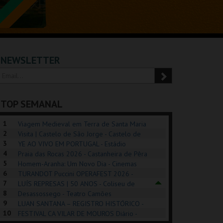
NEWSLETTER
TOP SEMANAL
1
Viagem Medieval em Terra de Santa Maria
2
2026 - Santa Maria da Feira
Visita | Castelo de São Jorge - Castelo de
3
São Jorge
YE AO VIVO EM PORTUGAL - Estádio
4
Algarve
Praia das Rocas 2026 - Castanheira de Pêra
5
Homem-Aranha: Um Novo Dia - Cinemas
6
Cinemax Penafiel
TURANDOT Puccini OPERAFEST 2026 -
REK, O MUSICAL
EXPOSIÇÕES |
PIZZA MAN OEIRAS
PÉR
7
Convento da Cartuxa
LUÍS REPRESAS | 50 ANOS - Coliseu de
EXHIBITIONS 2026
DE 
8
Lisboa
Desassossego - Teatro Camões
9
LUAN SANTANA – REGISTRO HISTÓRICO -
GUSPARK
MUSEU DO ORIENTE.
TAGUSPARK
CAS
10
Estádio da Luz
FESTIVAL CA VILAR DE MOUROS Diário -