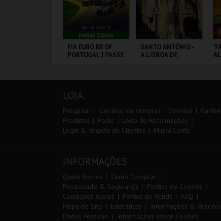
IA 29
FIA EURO RX OF
SANTO ANTÓNIO -
TR
NTERNATIONAL
PORTUGAL | PASSE
A LISBOA DE
A
ASTERS FUTSAL
3 DIAS
SANTO ANTÓNIO -
026 - SL BENFICA
PERCURSO
S FC JIMBEE CAR
ORTIMÃO ARENA
CIRCUITO DE
ML - SANTO
SE
LOUSADA
ANTÓNIO
LOJA
MAIS INFO
MAIS INFO
MAIS INFO
Pesquisar
Carrinho de compras
Eventos
Cartõe
Produtos
Packs
Livro de Reclamações
Login & Registo de Clientes
Minha Conta
COMPRAR
COMPRAR
COMPRAR
INFORMAÇÕES
Quem Somos
Como Comprar
Privacidade & Segurança
Política de Cookies
Condições Gerais
Pontos de Venda
FAQ
Mapa de Site
Estatísticas
Informações & Reserva
Dados Pessoais
Informações sobre Cookies