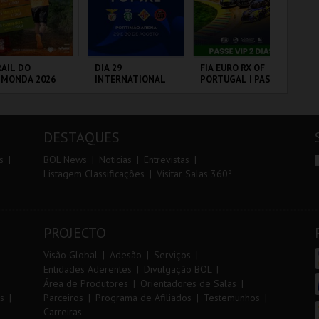
r
i
i
n
o
t
AIL DO
DIA 29
FIA EURO RX OF
10
LMONDA 2026
INTERNATIONAL
PORTUGAL | PASSE
VI
r
e
MASTERS FUTSAL
VIP 2 DIAS
2026 - SPORTING
CP VS PALMA
RRA DE AIRE
PORTIMÃO ARENA
CIRCUITO DE
SA
FUTSAL
LOUSADA
CA
DESTAQUES
MAIS INFO
MAIS INFO
MAIS INFO
s
BOL News
Noticias
Entrevistas
Listagem Classificações
Visitar Salas 360º
INSCREVER
COMPRAR
COMPRAR
PROJECTO
Visão Global
Adesão
Serviços
Entidades Aderentes
Divulgação BOL
Área de Produtores
Orientadores de Salas
s
Parceiros
Programa de Afiliados
Testemunhos
Carreiras