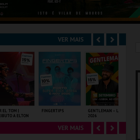
VER MAIS
A
S
n
e
t
g
e
u
r
i
i
n
o
t
R EL TOM |
FINGERTIPS
GENTLEMAN – LIVE
SH
IBUTO A ELTON
2026
r
e
OHN
VER MAIS
A
S
LISEU DE LISBOA
SUPER BOCK ARENA
LAV
TA
n
e