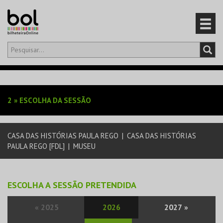
Olá,
iniciar sessão
PT
0
CARRINHO
2
»
ESCOLHA DA SESSÃO
EVENTOS
CASA DAS HISTÓRIAS PAULA REGO
|
CASA DAS HISTÓRIAS
CARTÕES
PAULA REGO [FDL]
|
MUSEU
PRODUTOS
ESCOLHA A SESSÃO PRETENDIDA
«
2025
2026
2027
»