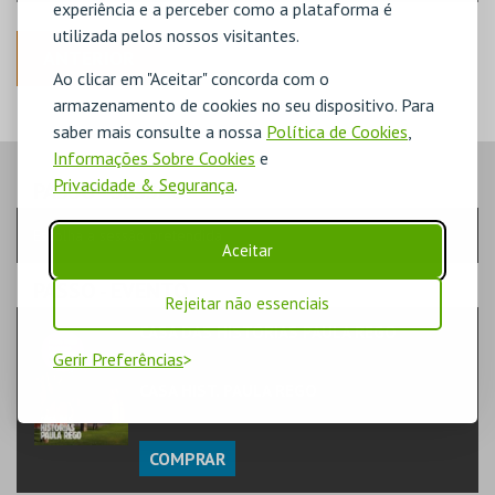
experiência e a perceber como a plataforma é
utilizada pelos nossos visitantes.
ANTERIOR
Ao clicar em "Aceitar" concorda com o
armazenamento de cookies no seu dispositivo. Para
saber mais consulte a nossa
Política de Cookies
,
Informações Sobre Cookies
e
Privacidade & Segurança
.
PASSO
- SESSÃO
Escolha a sessão pretendida
Aceitar
PASSO
- EVENTO
Rejeitar não essenciais
CASA DAS HISTÓRIAS PAULA REGO
TEATRO & ARTE | EXPOSIÇÃO
Gerir Preferências
CASA HIST. PAULA REGO
MUSEU
COMPRAR