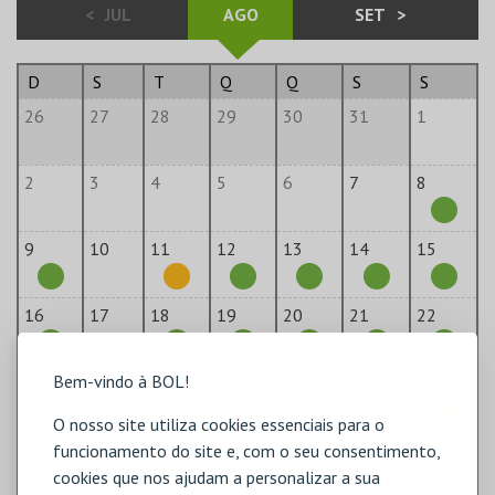
<
JUL
AGO
SET
>
D
S
T
Q
Q
S
S
26
27
28
29
30
31
1
2
3
4
5
6
7
8
9
10
11
12
13
14
15
16
17
18
19
20
21
22
Bem-vindo à BOL!
23
24
25
26
27
28
29
O nosso site utiliza cookies essenciais para o
30
31
1
2
3
4
5
funcionamento do site e, com o seu consentimento,
cookies que nos ajudam a personalizar a sua