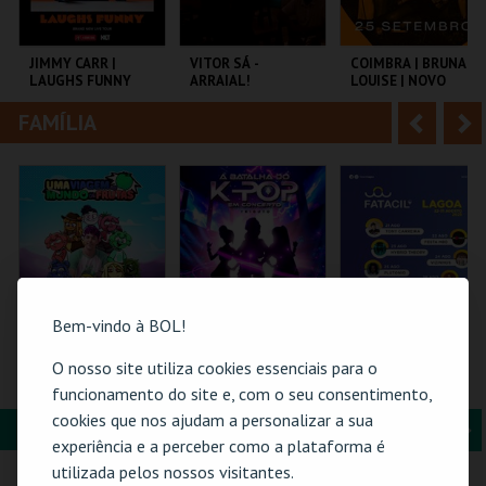
i
n
o
t
JIMMY CARR |
VITOR SÁ -
COIMBRA | BRUNA
LAUGHS FUNNY
ARRAIAL!
LOUISE | NOVO
r
e
SHOW
FAMÍLIA
A
S
COLISEU DE LISBOA
CENTRO CULTURAL
TAGV
PAREDES.
n
e
t
g
MAIS INFO
MAIS INFO
MAIS INFO
e
u
COMPRAR
COMPRAR
COMPRAR
r
i
i
n
Bem-vindo à BOL!
o
t
O nosso site utiliza cookies essenciais para o
TORAJO | UMA
A BATALHA DO K-
PASSE GERAL |
VIAGEM AO MUNDO
POP EM CONCERTO
FATACIL"26
funcionamento do site e, com o seu consentimento,
r
e
DAS FRUTAS
(TRIBUTO) | PÓVOA
cookies que nos ajudam a personalizar a sua
DE VARZIM
FORMAÇÃO & EDUCAÇÃO
A
S
COLISEU DE LISBOA
PÓVOA ARENA.
PARQ. FEIRAS E
experiência e a perceber como a plataforma é
EXPOSIÇÕES
n
e
utilizada pelos nossos visitantes.