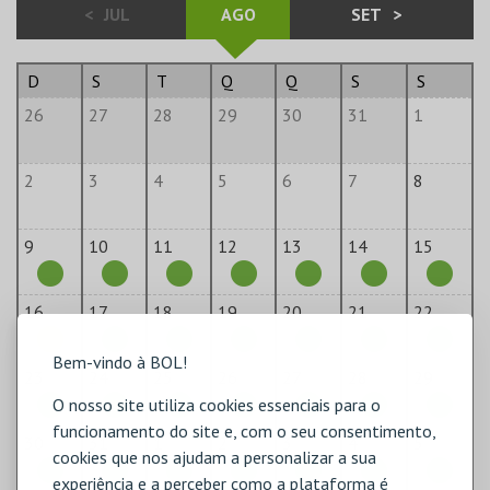
<
JUL
AGO
SET
>
D
S
T
Q
Q
S
S
26
27
28
29
30
31
1
2
3
4
5
6
7
8
9
10
11
12
13
14
15
16
17
18
19
20
21
22
Bem-vindo à BOL!
23
24
25
26
27
28
29
O nosso site utiliza cookies essenciais para o
funcionamento do site e, com o seu consentimento,
30
31
1
2
3
4
5
cookies que nos ajudam a personalizar a sua
experiência e a perceber como a plataforma é