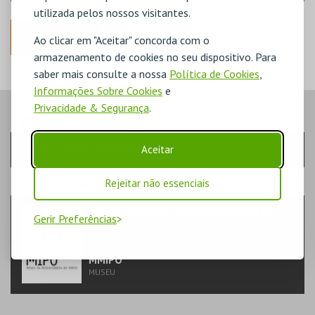
utilizada pelos nossos visitantes.
ANTERIOR
Ao clicar em "Aceitar" concorda com o
armazenamento de cookies no seu dispositivo. Para
saber mais consulte a nossa
Política de Cookies
,
Informações Sobre Cookies
e
Privacidade & Segurança
.
PASSO
- SESSÃO
Aceitar
Escolha a sessão pretendida
PASSO
- EVENTO
Rejeitar não essenciais
VISITA AO MUSEU DA MISERICÓRDIA DO
Gerir Preferências
PORTO - 2026
TEATRO & ARTE | MUSEU
MMIPO
MUSEU