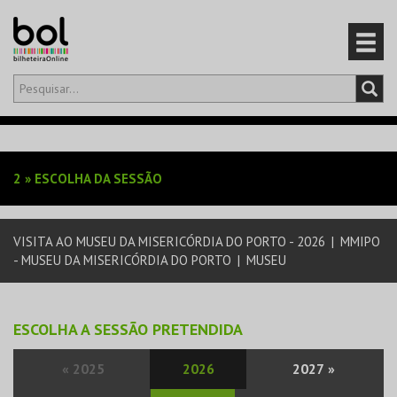
Olá,
iniciar sessão
PT
0
CARRINHO
2
»
ESCOLHA DA SESSÃO
EVENTOS
VISITA AO MUSEU DA MISERICÓRDIA DO PORTO - 2026
|
MMIPO
CARTÕES
- MUSEU DA MISERICÓRDIA DO PORTO
|
MUSEU
PRODUTOS
ESCOLHA A SESSÃO PRETENDIDA
«
2025
2026
2027
»